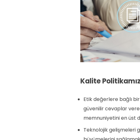
Kalite Politikamı
Etik değerlere bağlı bi
güvenilir cevaplar ver
memnuniyetini en üst 
Teknolojik gelişmeleri 
büyümelerini sağlamak,