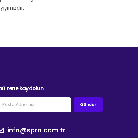
yışımızdır.
bültene kaydolun
Gönder
info@spro.com.tr