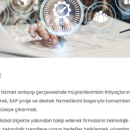
z
r hizmet anlayışı çerçevesinde müşterilerimizin ihtiyaçlar
erek, SAP proje ve destek hizmetlerini başarıyla tamamla
düzeye çıkarmak,
global ölçekte yakından takip ederek firmaların teknolojik
 teknolojik trendlere uygun hedefler belirlemek, yönetim 