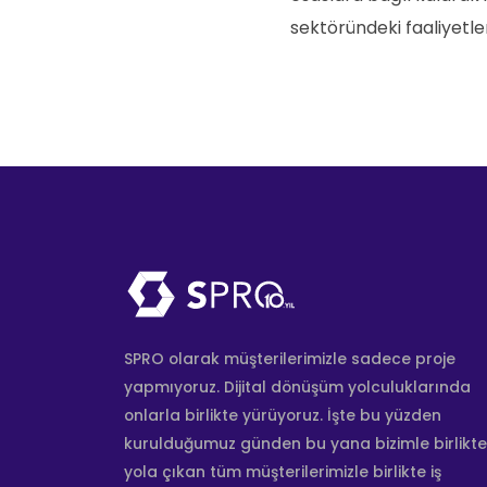
sektöründeki faaliyetler
SPRO olarak müşterilerimizle sadece proje
yapmıyoruz. Dijital dönüşüm yolculuklarında
onlarla birlikte yürüyoruz. İşte bu yüzden
kurulduğumuz günden bu yana bizimle birlikte
yola çıkan tüm müşterilerimizle birlikte iş