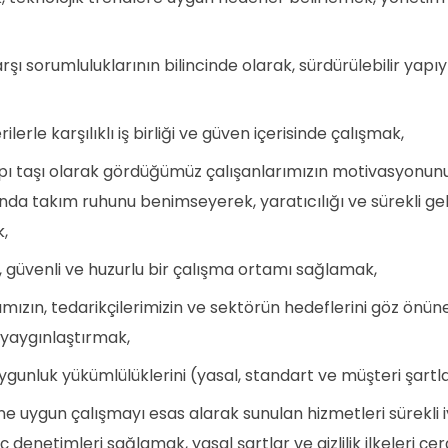
 sorumluluklarının bilincinde olarak, sürdürülebilir yapıyı
lerle karşılıklı iş birliği ve güven içerisinde çalışmak,
pı taşı olarak gördüğümüz çalışanlarımızın motivasyonunu,
da takım ruhunu benimseyerek, yaratıcılığı ve sürekli geli
,
ı, güvenli ve huzurlu bir çalışma ortamı sağlamak,
ımızın, tedarikçilerimizin ve sektörün hedeflerini göz önün
e yaygınlaştırmak,
uygunluk yükümlülüklerini (yasal, standart ve müşteri şartl
e uygun çalışmayı esas alarak sunulan hizmetleri sürekli i
ç denetimleri sağlamak, yasal şartlar ve gizlilik ilkeleri çe