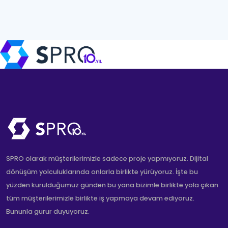
SPRO olarak müşterilerimizle sadece proje yapmıyoruz. Dijital
dönüşüm yolculuklarında onlarla birlikte yürüyoruz. İşte bu
yüzden kurulduğumuz günden bu yana bizimle birlikte yola çıkan
tüm müşterilerimizle birlikte iş yapmaya devam ediyoruz.
Bununla gurur duyuyoruz.