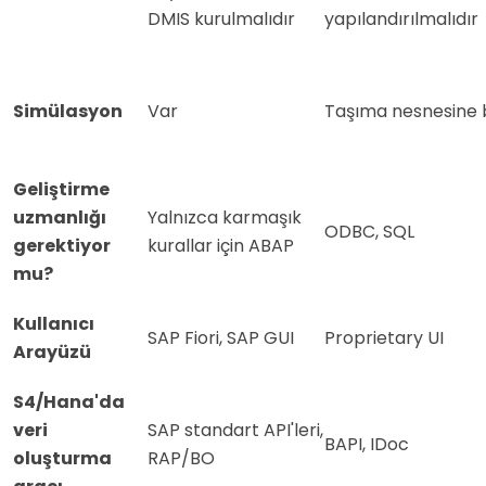
DMIS kurulmalıdır
yapılandırılmalıdır
Simülasyon
Var
Taşıma nesnesine 
Geliştirme
uzmanlığı
Yalnızca karmaşık
ODBC, SQL
gerektiyor
kurallar için ABAP
mu?
Kullanıcı
SAP Fiori, SAP GUI
Proprietary UI
Arayüzü
S4/Hana'da
veri
SAP standart API'leri,
BAPI, IDoc
oluşturma
RAP/BO