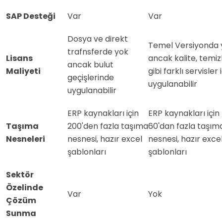
SAP Desteği
Var
Var
Dosya ve direkt
Temel Versiyonda 
trafnsferde yok
Lisans
ancak kalite, temi
ancak bulut
Maliyeti
gibi farklı servisler 
geçişlerinde
uygulanabilir
uygulanabilir
ERP kaynakları için
ERP kaynakları için
Taşıma
200'den fazla taşıma
60'dan fazla taşım
Nesneleri
nesnesi, hazır excel
nesnesi, hazır exce
şablonları
şablonları
Sektör
Özelinde
Var
Yok
Çözüm
Sunma